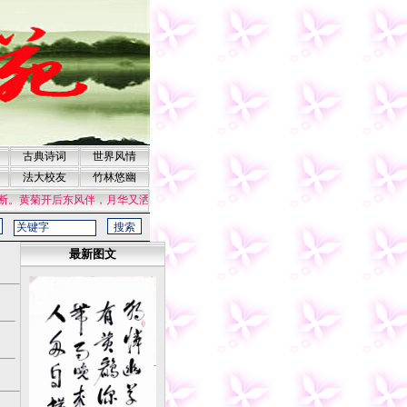
古典诗词
世界风情
法大校友
竹林悠幽
。黄菊开后东风伴，月华又洒江南岸。江南岸，荷风染绿，芳香弥漫。
最新图文