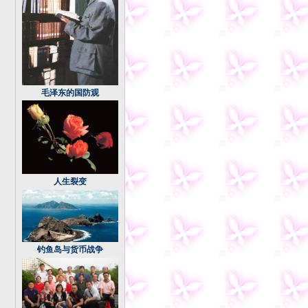
毛泽东的国防观
人生裂变
钓鱼岛与货币战争