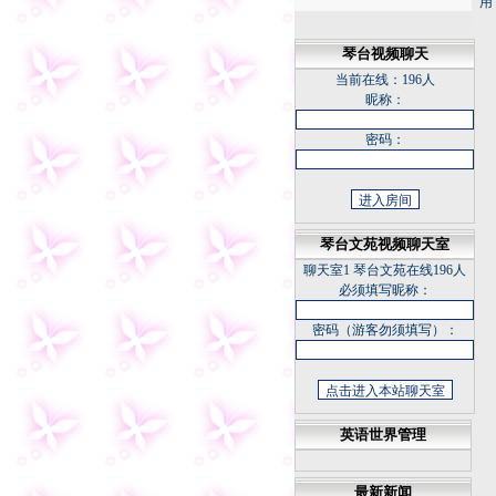
用
琴台视频聊天
当前在线：
196人
昵称：
密码：
琴台文苑视频聊天室
聊天室1
琴台文苑在线196人
必须填写昵称：
密码（游客勿须填写）：
悠草
凤台县的建置沿革
凤台县的历史文化
天下谁人不识君
英语世界管理
中国科幻底气来自大国重器
不断书写荒漠化防治新篇章
坚持正确的思想理念 传承中
最新新闻