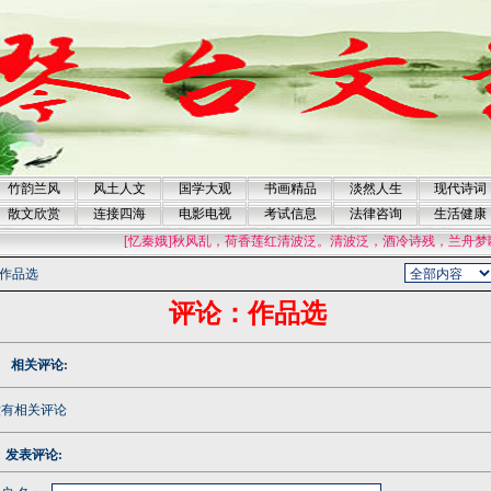
竹韵兰风
风土人文
国学大观
书画精品
淡然人生
现代诗词
散文欣赏
连接四海
电影电视
考试信息
法律咨询
生活健康
[忆秦娥]秋风乱，荷香莲红清波泛。清波泛，酒冷诗残，兰舟梦断
作品选
评论：作品选
相关评论:
有相关评论
发表评论: