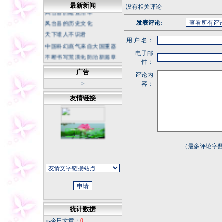
最新新闻
没有相关评论
凤台县的建置沿革
凤台县的历史文化
发表评论:
天下谁人不识君
用 户 名：
中国科幻底气来自大国重器
电子邮
不断书写荒漠化防治新篇章
件：
坚持正确的思想理念 传承中
广告
华民族灵魂
评论内
>
容：
冬日天寒，我从不怀疑春天
的花朵
友情链接
今夜
同学老照片
福寿康宁
微信记录怎样才能成为证据
（最多评论字数
统计数据
○-今日文章：
0