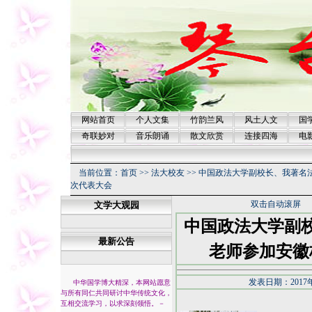
网站首页
个人文集
竹韵兰风
风土人文
国
奇联妙对
音乐朗诵
散文欣赏
连接四海
电
当前位置：
首页
>>
法大校友
>>
中国政法大学副校长、我著名
次代表大会
双击自动滚屏
文学大观园
中国政法大学副
最新公告
老师参加安徽
发表日期：2017年
中华国学博大精深，本网站愿意
与所有同仁共同研讨中华传统文化，
互相交流学习，以求深刻领悟。
－