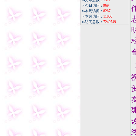
○-文章总数：
1511
○-今日访问：
969
○-本周访问：
8287
○-本月访问：
11060
○-访问总数：
7249749