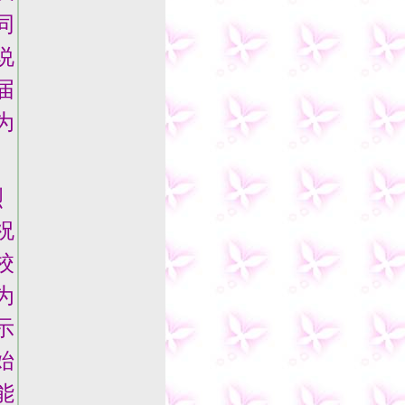
同
说
届
为
烈
祝
校
为
示
始
能