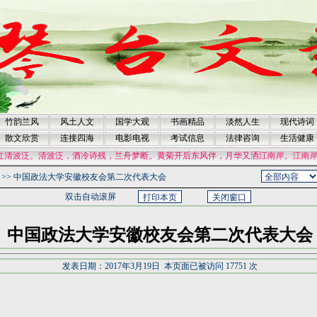
竹韵兰风
风土人文
国学大观
书画精品
淡然人生
现代诗词
散文欣赏
连接四海
电影电视
考试信息
法律咨询
生活健康
。清波泛，酒冷诗残，兰舟梦断。黄菊开后东风伴，月华又洒江南岸。江南岸，荷风染
>>
中国政法大学安徽校友会第二次代表大会
双击自动滚屏
中国政法大学安徽校友会第二次代表大会
发表日期：2017年3月19日 本页面已被访问 17751 次