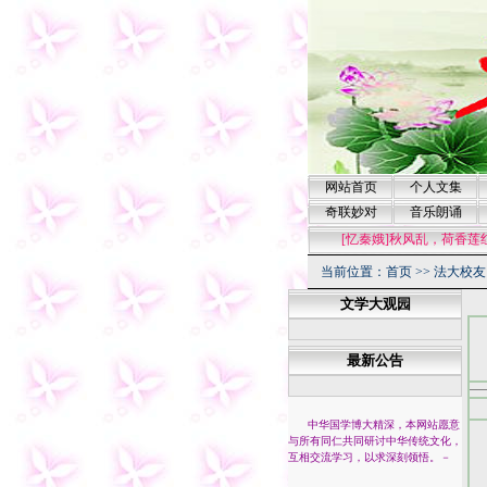
网站首页
个人文集
奇联妙对
音乐朗诵
[忆秦娥]秋风乱，荷香莲红清波泛
当前位置：
首页
>>
法大校友
文学大观园
最新公告
中华国学博大精深，本网站愿意
与所有同仁共同研讨中华传统文化，
互相交流学习，以求深刻领悟。
－