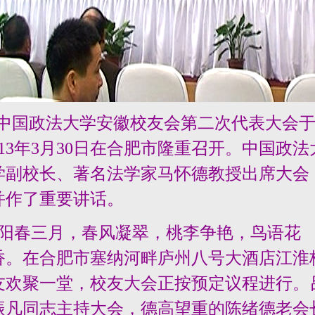
中国政法大学安徽校友会第二次代表大会于
013年3月30日在合肥市隆重召开。中国政法
学副校长、著名法学家马怀德教授出席大会
并作了重要讲话。
阳春三月，春风凝翠，桃李争艳，鸟语花
香。在合肥市塞纳河畔庐州八号大酒店江淮
友欢聚一堂，校友大会正按预定议程进行。
振凡同志主持大会，德高望重的陈绪德老会