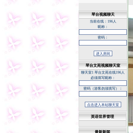
琴台视频聊天
当前在线：
196人
昵称：
密码：
悠草
凤台县的建置沿革
凤台县的历史文化
琴台文苑视频聊天室
天下谁人不识君
聊天室1
琴台文苑在线196人
中国科幻底气来自大国重器
必须填写昵称：
不断书写荒漠化防治新篇章
密码（游客勿须填写）：
坚持正确的思想理念 传承中
华民族灵魂
冬日天寒，我从不怀疑春天
的花朵
今夜
英语世界管理
同学老照片
福寿康宁
最新新闻