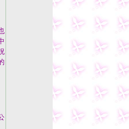
也
中
祝
的
公