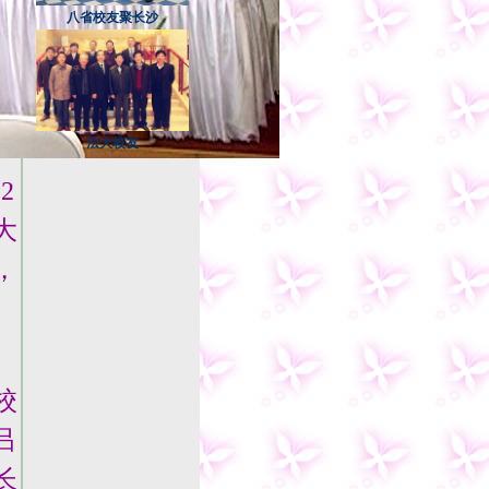
八省校友聚长沙
法大校友
2
大
，
校
吕
长